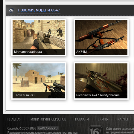
ПОХОЖИЕ МОДЕЛИ AK-47
Mamamasaadaaaa
AK74M
Tactical ak-88
Fivenine's Ak47 Rustychrome
ГЛАВНАЯ
МОНИТОРИНГ СЕРВЕРОВ
НОВОСТИ
СКИНЫ
КАРТЫ
Copyright © 2007-2026
GAMEARMY.RU
Сайт может содержат
не предназначенный
Разрешается использование материалов портала при