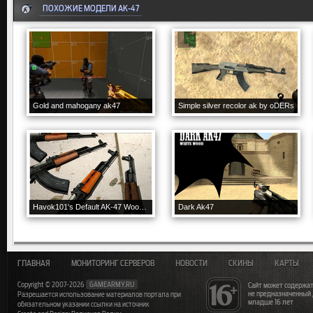
ПОХОЖИЕ МОДЕЛИ AK-47
Gold and mahogany ak47
Simple silver recolor ak by oDERs
Havok101's Default AK-47 Wood Pack
Dark Ak47
ГЛАВНАЯ
МОНИТОРИНГ СЕРВЕРОВ
НОВОСТИ
СКИНЫ
КАРТЫ
Copyright © 2007-2026
GAMEARMY.RU
Сайт может содержат
не предназначенный
Разрешается использование материалов портала при
младше 16 лет
обязательном указании ссылки на источник