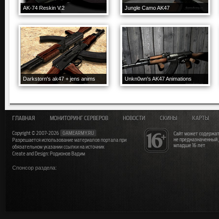
AK-74 Reskin V.2
Jungle Camo AK47
Darkstorn's ak47 + jens anims
Unkn0wn's AK47 Animations
ГЛАВНАЯ
МОНИТОРИНГ СЕРВЕРОВ
НОВОСТИ
СКИНЫ
КАРТЫ
Copyright © 2007-2026
GAMEARMY.RU
Сайт может содержат
не предназначенный
Разрешается использование материалов портала при
младше 16 лет
обязательном указании ссылки на источник
Create and Design: Родионов Вадим
Спонсор раздела: