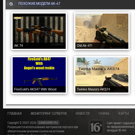
ПОХОЖИЕ МОДЕЛИ AK-47
AK 74
Old Ak-47!
FireGold's AKS47 With Wood
Twinke Masta's AKS74
ГЛАВНАЯ
МОНИТОРИНГ СЕРВЕРОВ
НОВОСТИ
СКИНЫ
КАРТЫ
Copyright © 2007-2026
GAMEARMY.RU
Сайт может содержат
не предназначенный
Разрешается использование материалов портала при
младше 16 лет
обязательном указании ссылки на источник