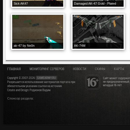
Sick AK47
Damaged AK-47 Gold - Plated
ak-47 by Ne0n
AK-74M
ГЛАВНАЯ
МОНИТОРИНГ СЕРВЕРОВ
НОВОСТИ
СКИНЫ
КАРТЫ
Copyright © 2007-2026
GAMEARMY.RU
Сайт может содержат
не предназначенный
Разрешается использование материалов портала при
младше 16 лет
обязательном указании ссылки на источник
Create and Design: Родионов Вадим
Спонсор раздела: