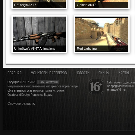
RE-origin AK47
Golden AK47
Unkn0wn's AK47 Animations
Red Lightning
ГЛАВНАЯ
МОНИТОРИНГ СЕРВЕРОВ
НОВОСТИ
СКИНЫ
КАРТЫ
Copyright © 2007-2026
GAMEARMY.RU
Сайт может содержат
не предназначенный
Разрешается использование материалов портала при
младше 16 лет
обязательном указании ссылки на источник
Create and Design: Родионов Вадим
Спонсор раздела: