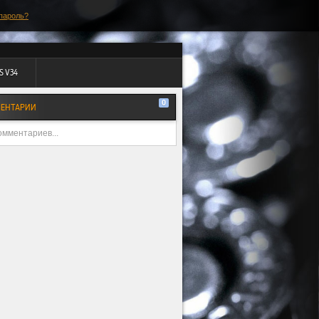
пароль?
S V34
0
ЕНТАРИИ
омментариев...