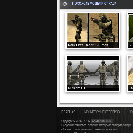
ПОХОЖИЕ МОДЕЛИ CT PACK
Dark Elfa's Desert CT Pack
C
Muticam CT
B
ГЛАВНАЯ
МОНИТОРИНГ СЕРВЕРОВ
НО
Copyright © 2007-2026
GAMEARMY.RU
Разрешается использование материалов портала при
обязательном указании ссылки на источник