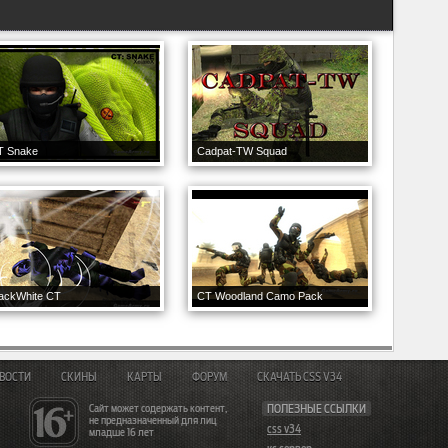
T Snake
Cadpat-TW Squad
lackWhite CT
CT Woodland Camo Pack
ВОСТИ
СКИНЫ
КАРТЫ
ФОРУМ
СКАЧАТЬ CSS V34
Сайт может содержать контент,
ПОЛЕЗНЫЕ ССЫЛКИ
не предназначенный для лиц
css v34
младше 16 лет