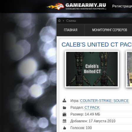
Регистрац
Скины
ГЛАВНАЯ
МОНИТОРИНГ СЕРВЕРОВ
CALEB'S UNITED CT PAC
Игра:
COUNTER-STRIKE: SOURCE
Раздел:
CT PACK
Размер: 14.49 МБ
Добавлен: 17 Августа 2010
Голосов:
100