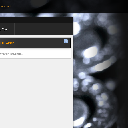
пароль?
S V34
0
ЕНТАРИИ
омментариев...