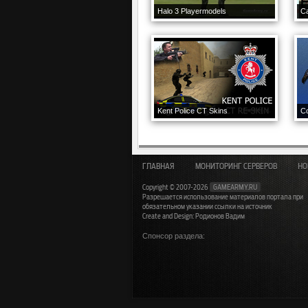
Halo 3 Playermodels
C
Kent Police CT Skins
Co
ГЛАВНАЯ
МОНИТОРИНГ СЕРВЕРОВ
НО
Copyright © 2007-2026
GAMEARMY.RU
Разрешается использование материалов портала при
обязательном указании ссылки на источник
Create and Design: Родионов Вадим
Спонсор раздела: