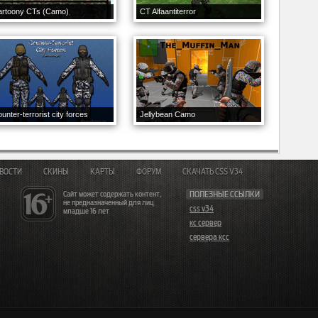
artoony CTs (Camo)
CT Alfaantiterror
unter-terrorist city forces
Jellybean Camo
ВОСТИ
СКИНЫ
КАРТЫ
ФОРУМ
СКАЧАТЬ CSS V34
Сайт может содержать контент,
ПОЛЕЗНЫЕ ССЫЛКИ
не предназначенный для лиц
css v34
младше 16 лет
кс сервер
сервера ксс