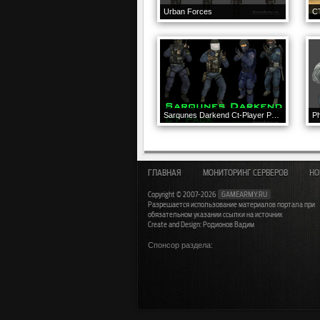
Urban Forces
C
Sarqunes Darkend Ct-Player Pack
P
ГЛАВНАЯ
МОНИТОРИНГ СЕРВЕРОВ
НО
Copyright © 2007-2026
GAMEARMY.RU
Разрешается использование материалов портала при
обязательном указании ссылки на источник
Create and Design: Родионов Вадим
Спонсор раздела: