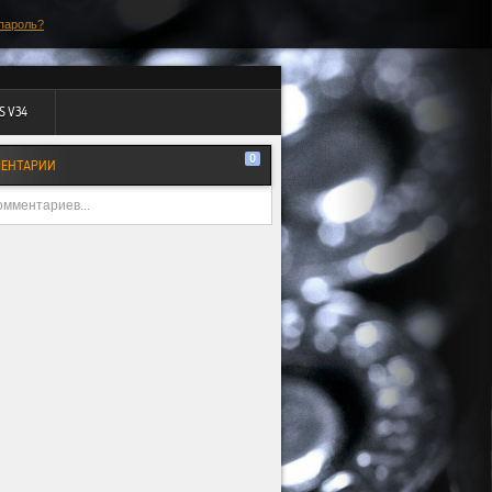
пароль?
S V34
0
ЕНТАРИИ
омментариев...