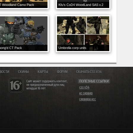
T Woodland Camo Pack
Kfu's CoD4 WoodLand SAS v.2
hong'd CT Pack
Umbrella corp units
ВОСТИ
СКИНЫ
КАРТЫ
ФОРУМ
СКАЧАТЬ CSS V34
Сайт может содержать контент,
ПОЛЕЗНЫЕ ССЫЛКИ
не предназначенный для лиц
css v34
младше 16 лет
кс сервер
сервера ксс