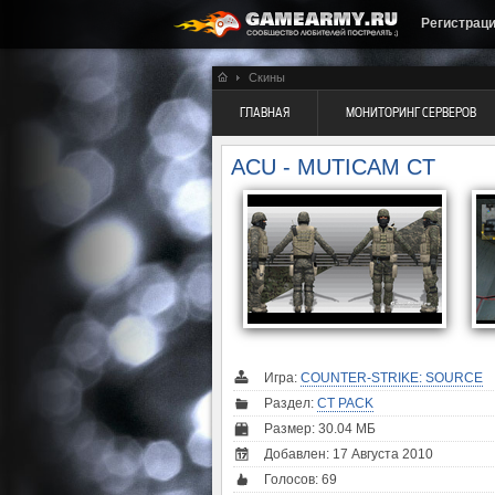
Регистрац
Скины
ГЛАВНАЯ
МОНИТОРИНГ СЕРВЕРОВ
ACU - MUTICAM CT
Игра:
COUNTER-STRIKE: SOURCE
Раздел:
CT PACK
Размер: 30.04 МБ
Добавлен: 17 Августа 2010
Голосов:
69