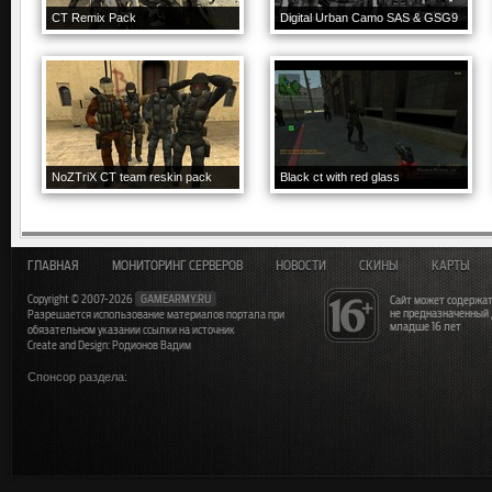
CT Remix Pack
Digital Urban Camo SAS & GSG9
NoZTriX CT team reskin pack
Black ct with red glass
ГЛАВНАЯ
МОНИТОРИНГ СЕРВЕРОВ
НОВОСТИ
СКИНЫ
КАРТЫ
Copyright © 2007-2026
GAMEARMY.RU
Сайт может содержат
не предназначенный
Разрешается использование материалов портала при
младше 16 лет
обязательном указании ссылки на источник
Create and Design: Родионов Вадим
Спонсор раздела: