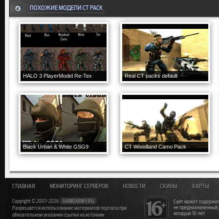
ПОХОЖИЕ МОДЕЛИ CT PACK
HALO 3 PlayerModel Re-Tex
Real CT packs default
Black Urban & White GSG9
CT Woodland Camo Pack
ГЛАВНАЯ
МОНИТОРИНГ СЕРВЕРОВ
НОВОСТИ
СКИНЫ
КАРТЫ
Copyright © 2007-2026
GAMEARMY.RU
Сайт может содержат
не предназначенный
Разрешается использование материалов портала при
младше 16 лет
обязательном указании ссылки на источник