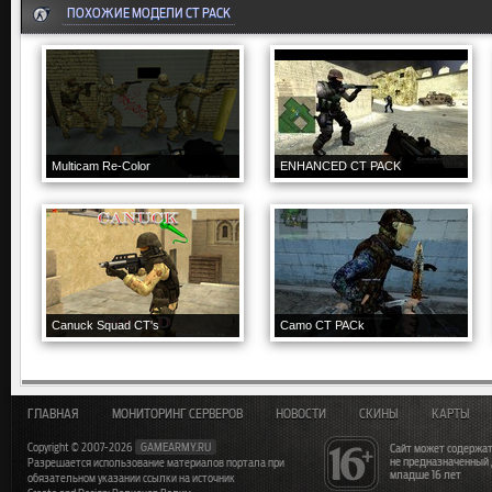
ПОХОЖИЕ МОДЕЛИ CT PACK
Multicam Re-Color
ENHANCED CT PACK
Canuck Squad CT's
Camo CT PACk
ГЛАВНАЯ
МОНИТОРИНГ СЕРВЕРОВ
НОВОСТИ
СКИНЫ
КАРТЫ
Copyright © 2007-2026
GAMEARMY.RU
Сайт может содержат
не предназначенный
Разрешается использование материалов портала при
младше 16 лет
обязательном указании ссылки на источник