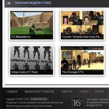
ПОХОЖИЕ МОДЕЛИ CT PACK
CT Alfaantiterror
Counter-Terrorist New Face Pack (Re-skin only)
Urban Camo CT Pack
The Ownage CT's
ГЛАВНАЯ
МОНИТОРИНГ СЕРВЕРОВ
НОВОСТИ
СКИНЫ
КАРТЫ
Copyright © 2007-2026
GAMEARMY.RU
Сайт может содержат
не предназначенный
Разрешается использование материалов портала при
младше 16 лет
обязательном указании ссылки на источник