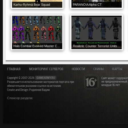
Karhu-Ryhmä Bear Squad
PARANOIA Alpha CT
Halo Combat Evolved Master Chief
Realistic Counter Terrorist Units Pack
ГЛАВНАЯ
МОНИТОРИНГ СЕРВЕРОВ
НОВОСТИ
СКИНЫ
КАРТЫ
Copyright © 2007-2026
GAMEARMY.RU
Сайт может содержат
не предназначенный
Разрешается использование материалов портала при
младше 16 лет
обязательном указании ссылки на источник
Create and Design: Родионов Вадим
Спонсор раздела: