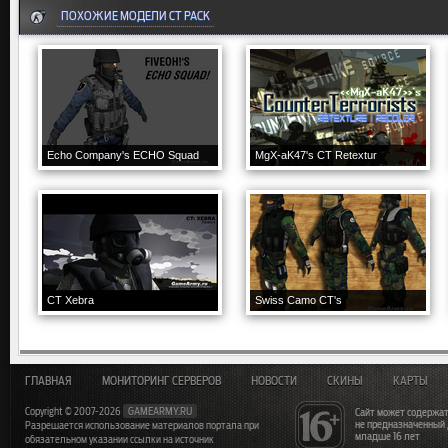
ПОХОЖИЕ МОДЕЛИ CT PACK
Echo Company's ECHO Squad
MgX-aK47's CT Retextur
CT Xebra
Swiss Camo CT's
ГЛАВНАЯ
МОНИТОРИНГ СЕРВЕРОВ
НОВОСТИ
СКИНЫ
КАРТЫ
Copyright © 2007-2026
GAMEARMY.RU
Сайт может содержат
не предназначенный
Разрешается использование материалов портала при
младше 16 лет
обязательном указании ссылки на источник