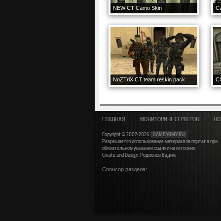
NEW CT Camo Skin
C
NoZTriX CT team reskin pack
C
ГЛАВНАЯ
МОНИТОРИНГ СЕРВЕРОВ
НО
Copyright © 2007-2026
GAMEARMY.RU
Разрешается использование материалов портала при
обязательном указании ссылки на источник
Create and Design: Родионов Вадим
Спонсор раздела: