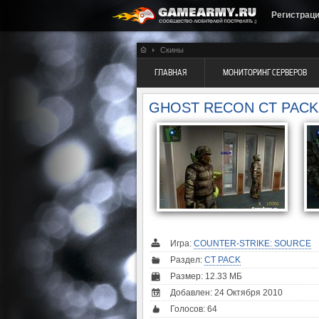
Регистрац
Скины
ГЛАВНАЯ
МОНИТОРИНГ СЕРВЕРОВ
GHOST RECON CT PACK
Игра:
COUNTER-STRIKE: SOURCE
Раздел:
CT PACK
Размер: 12.33 МБ
Добавлен: 24 Октября 2010
Голосов:
64