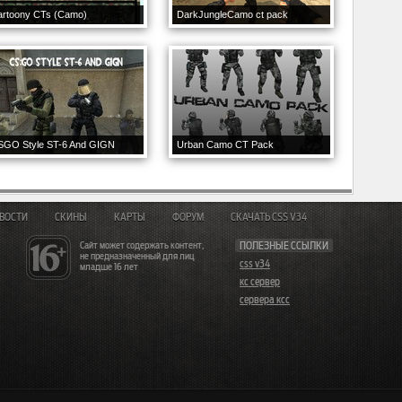
artoony CTs (Camo)
DarkJungleCamo ct pack
SGO Style ST-6 And GIGN
Urban Camo CT Pack
ВОСТИ
СКИНЫ
КАРТЫ
ФОРУМ
СКАЧАТЬ CSS V34
Сайт может содержать контент,
ПОЛЕЗНЫЕ ССЫЛКИ
не предназначенный для лиц
css v34
младше 16 лет
кс сервер
сервера ксс