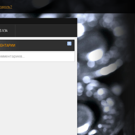
пароль?
S V34
0
ЕНТАРИИ
омментариев...