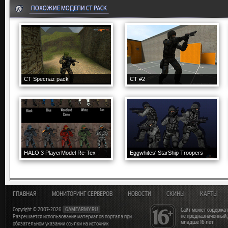
ПОХОЖИЕ МОДЕЛИ CT PACK
CT Specnaz pack
CT #2
HALO 3 PlayerModel Re-Tex
Eggwhites' StarShip Troopers
ГЛАВНАЯ
МОНИТОРИНГ СЕРВЕРОВ
НОВОСТИ
СКИНЫ
КАРТЫ
Copyright © 2007-2026
GAMEARMY.RU
Сайт может содержат
не предназначенный
Разрешается использование материалов портала при
младше 16 лет
обязательном указании ссылки на источник