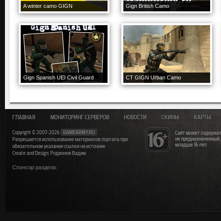
A winter camo GIGN
Gign British Camo
Gign Spanish UEI Civil Guard
CT GIGN Urban Camo
ГЛАВНАЯ
МОНИТОРИНГ СЕРВЕРОВ
НОВОСТИ
СКИНЫ
КАРТЫ
Copyright © 2007-2026
GAMEARMY.RU
Сайт может содержат
не предназначенный
Разрешается использование материалов портала при
младше 16 лет
обязательном указании ссылки на источник
Create and Design: Родионов Вадим
Спонсор раздела: