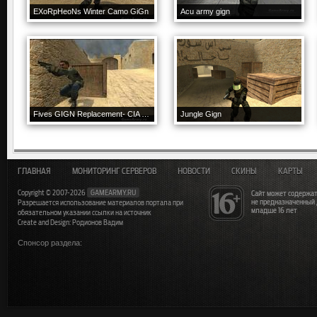
EXoRpHeoNs Winter Camo GiGn
Acu army gign
Fives GIGN Replacement- CIA Operative
Jungle Gign
ГЛАВНАЯ
МОНИТОРИНГ СЕРВЕРОВ
НОВОСТИ
СКИНЫ
КАРТЫ
Copyright © 2007-2026
GAMEARMY.RU
Сайт может содержат
не предназначенный
Разрешается использование материалов портала при
младше 16 лет
обязательном указании ссылки на источник
Create and Design: Родионов Вадим
Спонсор раздела: