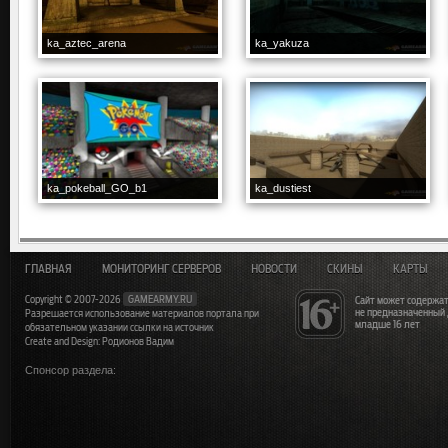
ka_aztec_arena
ka_yakuza
ka_pokeball_GO_b1
ka_dustiest
ГЛАВНАЯ
МОНИТОРИНГ СЕРВЕРОВ
НОВОСТИ
СКИНЫ
КАРТЫ
Copyright © 2007-2026
GAMEARMY.RU
Сайт может содержат
не предназначенный
Разрешается использование материалов портала при
младше 16 лет
обязательном указании ссылки на источник
Create and Design: Родионов Вадим
Спонсор раздела: