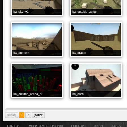
ka_sky_v1
ka_outside_aztec
ka_dustiest
ka_crates
ka_column_arena_r1
ka_barn
назад
1
2
далее
ГЛАВНАЯ
МОНИТОРИНГ СЕРВЕРОВ
НОВОСТИ
СКИНЫ
КАРТЫ