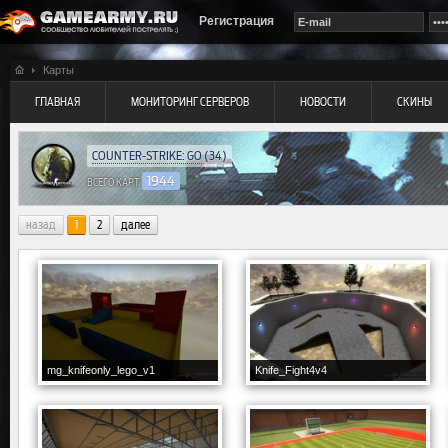
Регистрация
Карты
ГЛАВНАЯ
МОНИТОРИНГ СЕРВЕРОВ
НОВОСТИ
СКИНЫ
COUNTER-STRIKE: GO
(34)
1944
ВСЕГО КАРТ
назад
1
2
далее
mg_knifeonly_lego_v1
Knife_Fight4v4