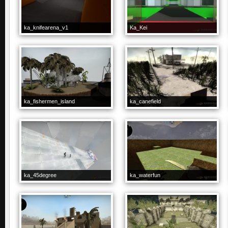
ka_knifearena_v1
Ka_Kei
ka_fishermen_island
ka_canefield
ka_45degree
ka_waterfun