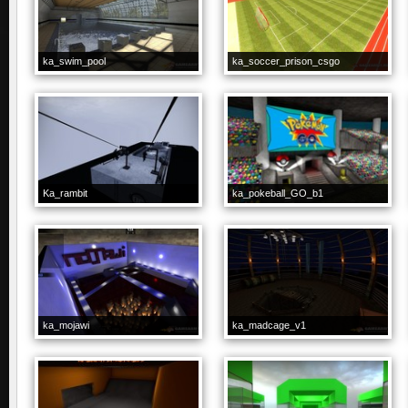
ka_swim_pool
ka_soccer_prison_csgo
Ka_rambit
ka_pokeball_GO_b1
ka_mojawi
ka_madcage_v1