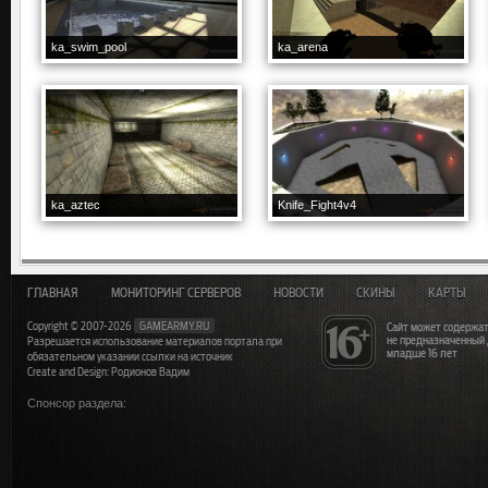
ka_swim_pool
ka_arena
ka_aztec
Knife_Fight4v4
ГЛАВНАЯ
МОНИТОРИНГ СЕРВЕРОВ
НОВОСТИ
СКИНЫ
КАРТЫ
Copyright © 2007-2026
GAMEARMY.RU
Сайт может содержат
не предназначенный
Разрешается использование материалов портала при
младше 16 лет
обязательном указании ссылки на источник
Create and Design: Родионов Вадим
Спонсор раздела: