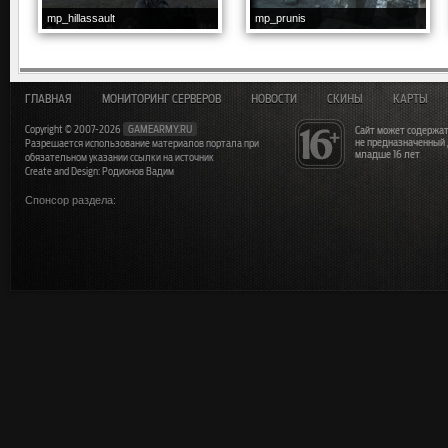
mp_hillassault
mp_prunis
ГЛАВНАЯ
МОНИТОРИНГ СЕРВЕРОВ
НОВОСТИ
СКИНЫ
КАРТЫ
Copyright © 2007-2026
GAMEARMY.RU
Сайт может содержат
не предназначенный
Разрешается использование материалов портала при
младше 16 лет
обязательном указании ссылки на источник
Create and Design: Родионов Вадим
Спонсор раздела: