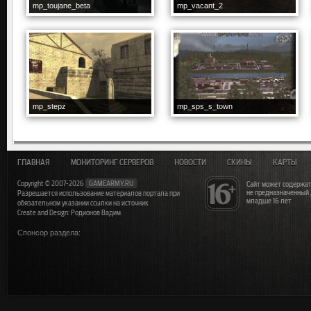
mp_toujane_beta
mp_vacant_2
mp_stepz
mp_sps_s_town
ГЛАВНАЯ
МОНИТОРИНГ СЕРВЕРОВ
НОВОСТИ
СКИНЫ
КАРТЫ
Copyright © 2007-2026
GAMEARMY.RU
Сайт может содержат
не предназначенный
Разрешается использование материалов портала при
младше 16 лет
обязательном указании ссылки на источник
Create and Design: Родионов Вадим
Спонсор раздела: