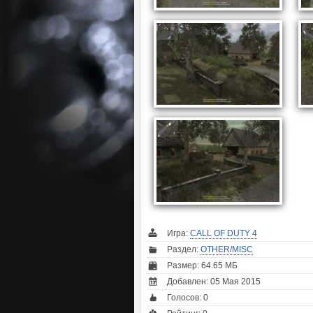
Игра:
CALL OF DUTY 4
Раздел:
OTHER/MISC
Размер: 64.65 МБ
Добавлен: 05 Мая 2015
Голосов:
0