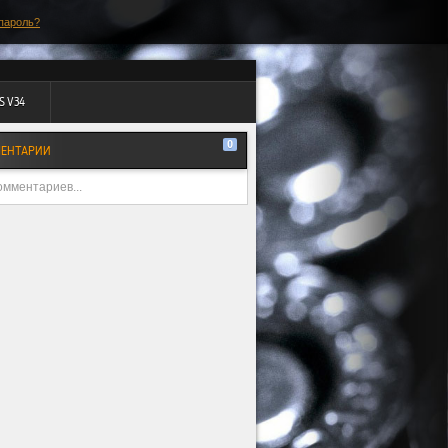
пароль?
S V34
0
ЕНТАРИИ
омментариев...