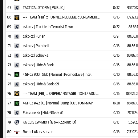
67
TACTICAL STORM [PUBLIC]
0/32
93.170.1
68
--= TEAM [FBI] :: FUNNEL REDEEMER SCREAMER! =--
0/16
109.123.
69
csko.cz | Trouble in Terrorist Town
0/22
88.86.1
70
csko.cz | Furien
0/21
88.86.1
71
csko.cz | Paintball
0/16
88.86.1
72
csko.cz | Schovka
0/16
88.86.1
73
csko.cz | Hide & Seek
0/18
88.86.1
74
4GF.CZ #33 | S&D | Normal | PromodLive | Intel
0/10
88.86.1
75
csko.cz | Hide & Seek c21
0/18
88.86.1
76
--= TEAM [FBI] :: SNIPER/INSTAGIB - 1ON1 / ADULT +18 =--
0/16
109.123.
77
4GF.CZ #42 | CJ | Normal | Jump | CUSTOM-MAP
0/20
88.86.1
78
Epiczone.sk | HideNSeek #1
0/10
217.11.
79
KG CS:S CW/MIX 1 [В ожидании: 10]
0/13
5.59.2
80
RusticLAN.cz server
0/16
213.192.