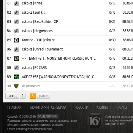
81
csko.cz | Knife
0/15
88.86.1
82
csko.cz | Surf kill
0/18
88.86.1
83
csko.cz | BaseBuilder+XP
0/22
88.86.1
84
csko.cz | He grenades
0/12
88.86.1
85
Kotelna - DOD | csko.cz
0/30
88.86.1
86
csko.cz | Unreal Tournament
0/18
88.86.1
87
--= TEAM [FBI] :: MONSTER HUNT CLASSIC HUNT! =-
0/16
109.123.
88
csko.cz | RC CARS
0/12
88.86.1
89
4GF.CZ #53 | WAR/DOM/CONF/CTF/CH/GG | HC | Cracked
0/16
88.86.1
90
не отвечает...
--/--
213.191.
..
назад
1
3
далее
ГЛАВНАЯ
МОНИТОРИНГ СЕРВЕРОВ
НОВОСТИ
СКИНЫ
КАРТЫ
Copyright © 2007-2026
GAMEARMY.RU
Сайт может содержат
не предназначенный
Разрешается использование материалов портала при
младше 16 лет
обязательном указании ссылки на источник
Create and Design: Родионов Вадим