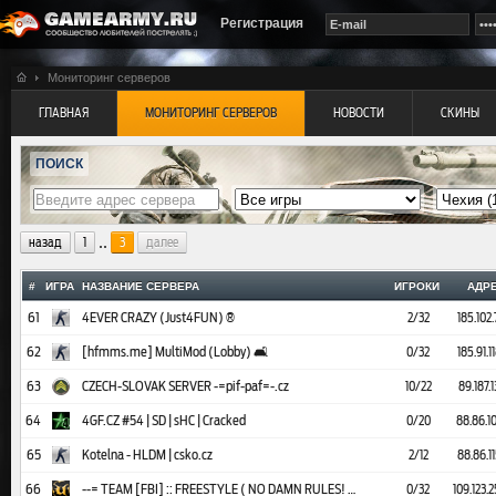
Регистрация
Мониторинг серверов
ГЛАВНАЯ
МОНИТОРИНГ СЕРВЕРОВ
НОВОСТИ
СКИНЫ
ПОИСК
..
назад
1
3
далее
#
ИГРА
НАЗВАНИЕ СЕРВЕРА
ИГРОКИ
АДР
61
4EVER CRAZY (Just4FUN) ®
2/32
185.102
62
[hfmms.me] MultiMod (Lobby) 🛋️
0/32
185.91.1
63
CZECH-SLOVAK SERVER -=pif-paf=-.cz
10/22
89.187.
64
4GF.CZ #54 | SD | sHC | Cracked
0/20
88.86.1
65
Kotelna - HLDM | csko.cz
2/12
88.86.1
66
--= TEAM [FBI] :: FREESTYLE ( NO DAMN RULES! ) =--
0/32
109.123.