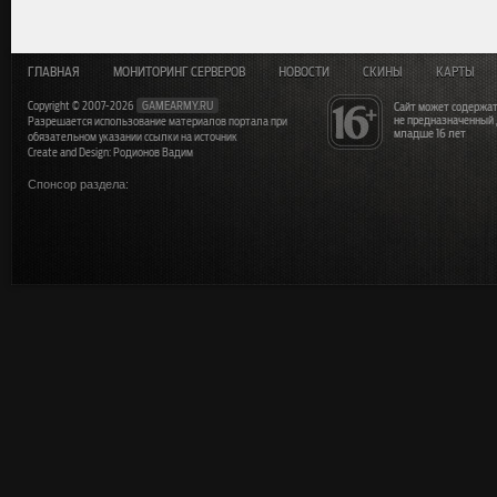
ГЛАВНАЯ
МОНИТОРИНГ СЕРВЕРОВ
НОВОСТИ
СКИНЫ
КАРТЫ
Copyright © 2007-2026
GAMEARMY.RU
Сайт может содержат
не предназначенный
Разрешается использование материалов портала при
младше 16 лет
обязательном указании ссылки на источник
Create and Design: Родионов Вадим
Спонсор раздела: