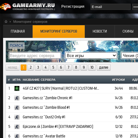
Регистрация
Мониторинг серверов
ГЛАВНАЯ
МОНИТОРИНГ СЕРВЕРОВ
НОВОСТИ
СКИНЫ
ПОИСК
назад
1
2
3
4
5
6
7
8
9
10
далее
#
ИГРА
НАЗВАНИЕ СЕРВЕРА
ИГРОКИ
АД
1
4GF.CZ #27 | SURV | Normal | ROTU2 | CUSTOM-MAP
34/44
88.86.
2
Gamesites.cz ^Zombie Chronic #1
14/26
81.0.
3
Gamesites.cz ^Zombie Blood #1
14/26
81.0.
4
Gamesites.cz ^Dust2 Only #1
6/30
217.11
5
Epiczone.sk | Zombie #1 [EXTRAVIP ZADARMO]
12/32
81.0.
6
Gamesites.cz ^Avatar Battle
12/18
217.11