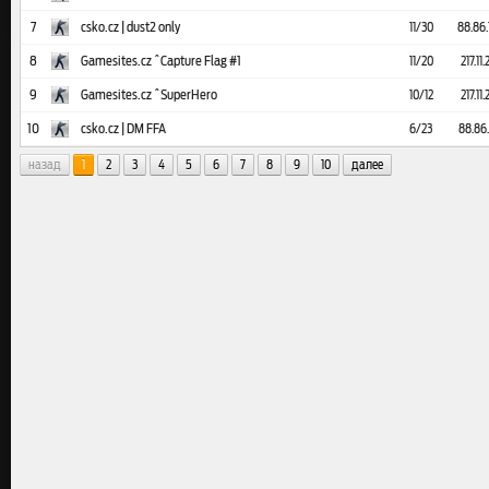
7
csko.cz | dust2 only
11/30
88.86.
8
Gamesites.cz ^Capture Flag #1
11/20
217.11
9
Gamesites.cz ^SuperHero
10/12
217.11
10
csko.cz | DM FFA
6/23
88.86.
назад
1
2
3
4
5
6
7
8
9
10
далее