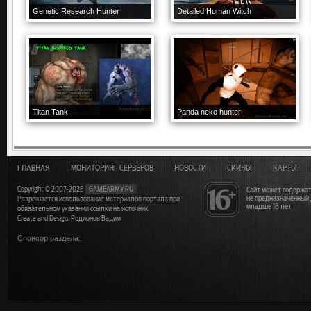
Genetic Research Hunter
Detailed Human Witch
Titan Tank
Panda neko hunter
ГЛАВНАЯ
МОНИТОРИНГ СЕРВЕРОВ
НОВОСТИ
СКИНЫ
КАРТЫ
Copyright © 2007-2026
GAMEARMY.RU
Сайт может содержат
не предназначенный
Разрешается использование материалов портала при
младше 16 лет
обязательном указании ссылки на источник
Create and Design: Родионов Вадим
Спонсор раздела: