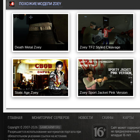
ПОХОЖИЕ МОДЕЛИ ZOEY
Death Metal Zoey
Zoey TF2 Styled Cleavage
Static Age Zoey
Zoey Sport Jacket Pink Version
ГЛАВНАЯ
МОНИТОРИНГ СЕРВЕРОВ
НОВОСТИ
СКИНЫ
КАРТЫ
Copyright © 2007-2026
GAMEARMY.RU
Сайт может содержат
не предназначенный
Разрешается использование материалов портала при
младше 16 лет
обязательном указании ссылки на источник