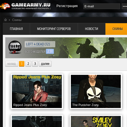
Регистрация
Скины
ГЛАВНАЯ
МОНИТОРИНГ СЕРВЕРОВ
НОВОСТИ
СКИНЫ
LEFT 4 DEAD
(12)
231
ВСЕГО МОДЕЛЕЙ
назад
1
2
3
далее
Ripped Jeans Plus Zoey
The Punisher Zoey