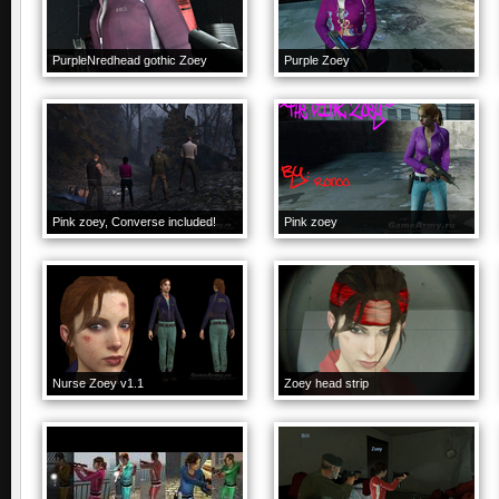
PurpleNredhead gothic Zoey
Purple Zoey
Pink zoey, Converse included!
Pink zoey
Nurse Zoey v1.1
Zoey head strip