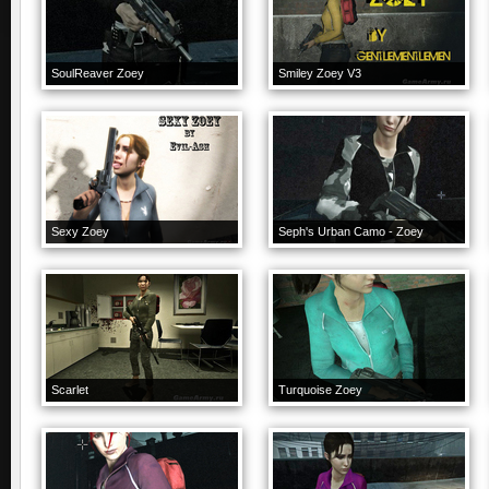
SoulReaver Zoey
Smiley Zoey V3
Sexy Zoey
Seph's Urban Camo - Zoey
Scarlet
Turquoise Zoey