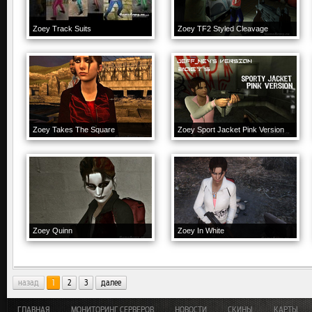
Zoey Track Suits
Zoey TF2 Styled Cleavage
Zoey Takes The Square
Zoey Sport Jacket Pink Version
Zoey Quinn
Zoey In White
назад
1
2
3
далее
ГЛАВНАЯ
МОНИТОРИНГ СЕРВЕРОВ
НОВОСТИ
СКИНЫ
КАРТЫ