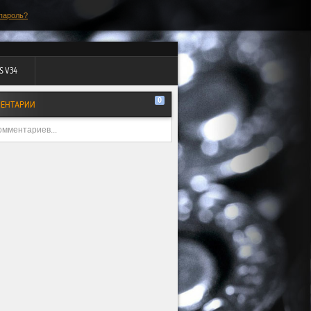
пароль?
S V34
0
ЕНТАРИИ
омментариев...