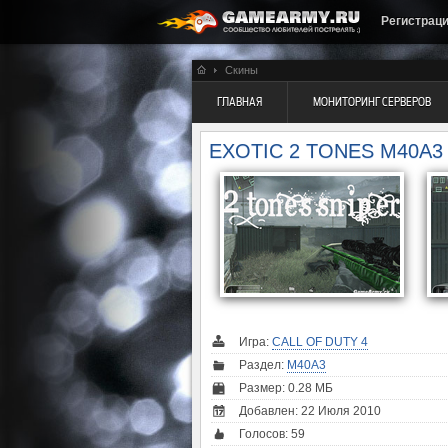
Регистрац
Скины
ГЛАВНАЯ
МОНИТОРИНГ СЕРВЕРОВ
EXOTIC 2 TONES M40A3
Игра:
CALL OF DUTY 4
Раздел:
M40A3
Размер: 0.28 МБ
Добавлен: 22 Июля 2010
Голосов:
59