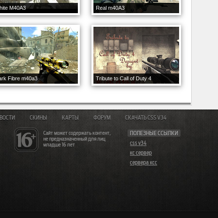
hite M40A3
Real m40A3
rk Fibre m40a3
Tribute to Call of Duty 4
ВОСТИ
СКИНЫ
КАРТЫ
ФОРУМ
СКАЧАТЬ CSS V34
Сайт может содержать контент,
ПОЛЕЗНЫЕ ССЫЛКИ
не предназначенный для лиц
css v34
младше 16 лет
кс сервер
сервера ксс