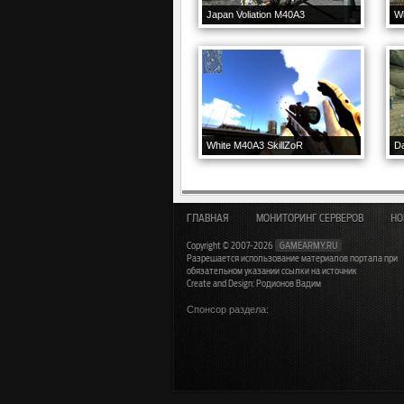
Japan Voliation M40A3
W
White M40A3 SkillZoR
Da
ГЛАВНАЯ
МОНИТОРИНГ СЕРВЕРОВ
НО
Copyright © 2007-2026
GAMEARMY.RU
Разрешается использование материалов портала при
обязательном указании ссылки на источник
Create and Design: Родионов Вадим
Спонсор раздела: