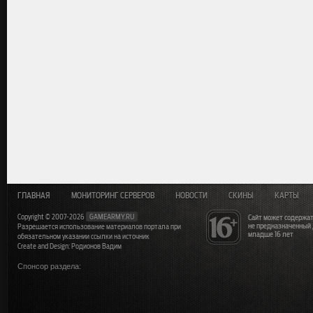
ГЛАВНАЯ
МОНИТОРИНГ СЕРВЕРОВ
НОВОСТИ
СКИНЫ
КАРТЫ
Copyright © 2007-2026
GAMEARMY.RU
Сайт может содержат
не предназначенный
Разрешается использование материалов портала при
младше 16 лет
обязательном указании ссылки на источник
Create and Design: Родионов Вадим
Спонсор раздела: