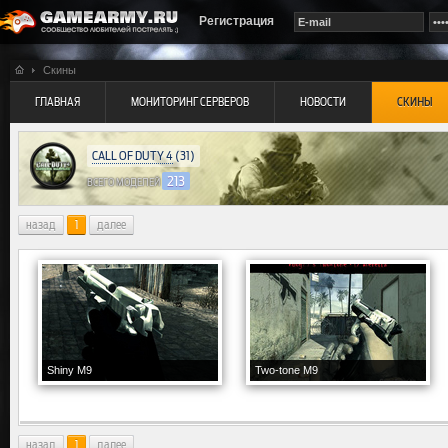
Регистрация
Скины
ГЛАВНАЯ
МОНИТОРИНГ СЕРВЕРОВ
НОВОСТИ
СКИНЫ
CALL OF DUTY 4
(31)
213
ВСЕГО МОДЕЛЕЙ
назад
1
далее
Shiny M9
Two-tone M9
назад
1
далее