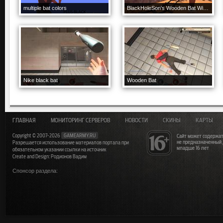
multiple bat colors
BlackHoleSon's Wooden Bat With Sound
Nike black bat
Wooden Bat
ГЛАВНАЯ
МОНИТОРИНГ СЕРВЕРОВ
НОВОСТИ
СКИНЫ
КАРТЫ
Copyright © 2007-2026
GAMEARMY.RU
Сайт может содержат
не предназначенный
Разрешается использование материалов портала при
младше 16 лет
обязательном указании ссылки на источник
Create and Design: Родионов Вадим
Спонсор раздела: