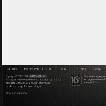
ГЛАВНАЯ
МОНИТОРИНГ СЕРВЕРОВ
НОВОСТИ
СКИНЫ
КАРТЫ
Copyright © 2007-2026
GAMEARMY.RU
Сайт может содержат
не предназначенный
Разрешается использование материалов портала при
младше 16 лет
обязательном указании ссылки на источник
Create and Design: Родионов Вадим
Спонсор раздела: