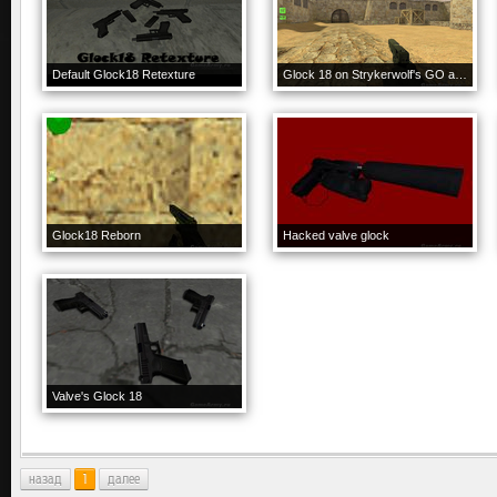
Default Glock18 Retexture
Glock 18 on Strykerwolf's GO anims
Glock18 Reborn
Hacked valve glock
Valve's Glock 18
назад
1
далее