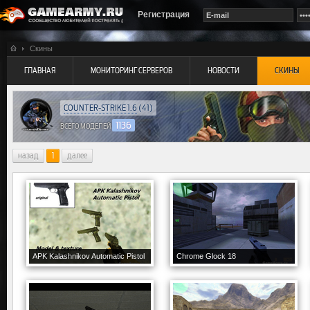
Регистрация
Скины
ГЛАВНАЯ
МОНИТОРИНГ СЕРВЕРОВ
НОВОСТИ
СКИНЫ
COUNTER-STRIKE 1.6
(41)
1136
ВСЕГО МОДЕЛЕЙ
назад
1
далее
APK Kalashnikov Automatic Pistol
Chrome Glock 18