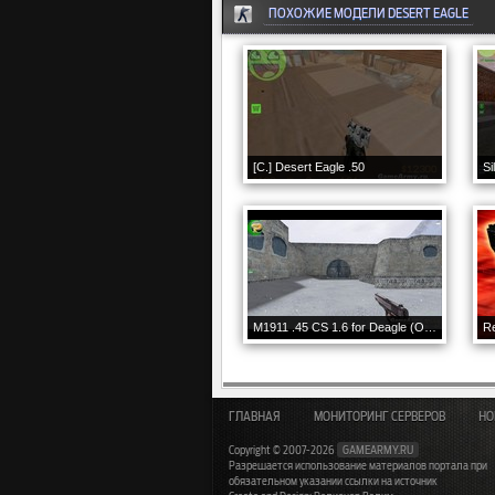
ПОХОЖИЕ МОДЕЛИ DESERT EAGLE
[C.] Desert Eagle .50
M1911 .45 CS 1.6 for Deagle (Optional Colors)
R
ГЛАВНАЯ
МОНИТОРИНГ СЕРВЕРОВ
НО
Copyright © 2007-2026
GAMEARMY.RU
Разрешается использование материалов портала при
обязательном указании ссылки на источник