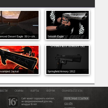
Silenced Desert Eagle .50 (+ shield model)
Smooth Eagle
evamped Jackal
Springfield Armory 1912
ВОСТИ
СКИНЫ
КАРТЫ
ФОРУМ
СКАЧАТЬ CSS V34
Сайт может содержать контент,
ПОЛЕЗНЫЕ ССЫЛКИ
не предназначенный для лиц
css v34
младше 16 лет