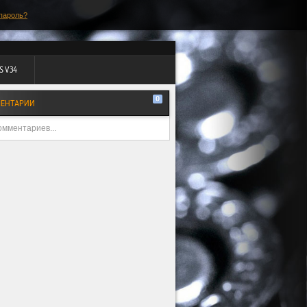
пароль?
S V34
0
ЕНТАРИИ
омментариев...