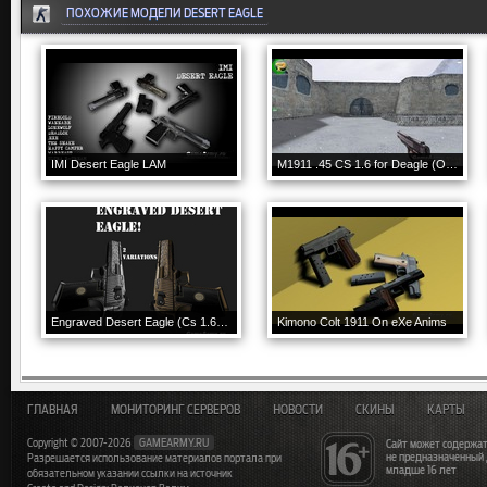
ПОХОЖИЕ МОДЕЛИ DESERT EAGLE
IMI Desert Eagle LAM
M1911 .45 CS 1.6 for Deagle (Optional Colors)
Engraved Desert Eagle (Cs 1.6) 2Variations
Kimono Colt 1911 On eXe Anims
ГЛАВНАЯ
МОНИТОРИНГ СЕРВЕРОВ
НОВОСТИ
СКИНЫ
КАРТЫ
Copyright © 2007-2026
GAMEARMY.RU
Сайт может содержат
не предназначенный
Разрешается использование материалов портала при
младше 16 лет
обязательном указании ссылки на источник