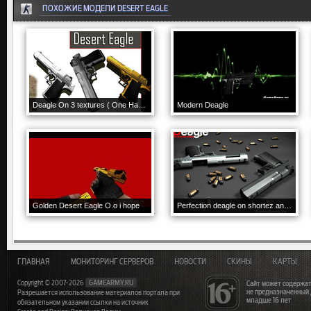
ПОХОЖИЕ МОДЕЛИ DESERT EAGLE
Deagle On 3 textures ( One Handed anims )
Modern Deagle
Golden Desert Eagle O.o i hope
Perfection deagle on shortez anims for CS 1.6
ГЛАВНАЯ
МОНИТОРИНГ СЕРВЕРОВ
НОВОСТИ
СКИНЫ
КАРТЫ
Copyright © 2007-2026
GAMEARMY.RU
Сайт может содержат
не предназначенный
Разрешается использование материалов портала при
младше 16 лет
обязательном указании ссылки на источник