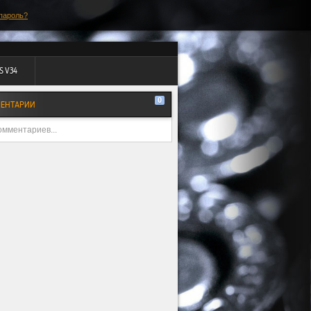
пароль?
S V34
0
ЕНТАРИИ
омментариев...