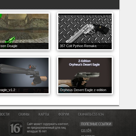
reen Deagle
357 Colt Python Remake
eagle_v1.2
Orpheus Desert Eagle z-edition
ВОСТИ
СКИНЫ
КАРТЫ
ФОРУМ
СКАЧАТЬ CSS V34
Сайт может содержать контент,
ПОЛЕЗНЫЕ ССЫЛКИ
не предназначенный для лиц
css v34
младше 16 лет