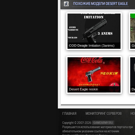
ПОХОЖИЕ МОДЕЛИ DESERT EAGLE
COD Deagle Imitation (3anims)
G
Desert Eagle reskin
D
ГЛАВНАЯ
МОНИТОРИНГ СЕРВЕРОВ
НО
Copyright © 2007-2026
GAMEARMY.RU
Разрешается использование материалов портала при
обязательном указании ссылки на источник