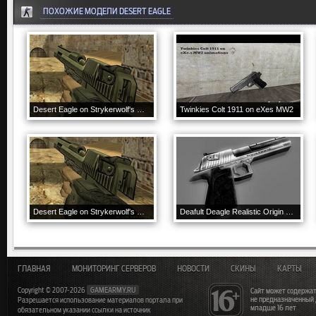
ПОХОЖИЕ МОДЕЛИ DESERT EAGLE
Desert Eagle on Strykerwolf's GO anims
Twinkies Colt 1911 on eXes MW2
Desert Eagle on Strykerwolf's GO anims
Deafult Deagle Realistic Origin Plus P W Models
ГЛАВНАЯ
МОНИТОРИНГ СЕРВЕРОВ
НОВОСТИ
СКИНЫ
КАРТЫ
Copyright © 2007-2026
GAMEARMY.RU
Сайт может содержат
не предназначенный
Разрешается использование материалов портала при
младше 16 лет
обязательном указании ссылки на источник