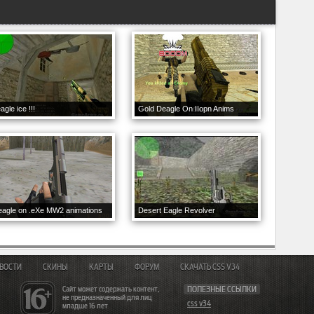
agle ice !!!
Gold Deagle On IIopn Anims
agle on .eXe MW2 animations
Desert Eagle Revolver
ВОСТИ
СКИНЫ
КАРТЫ
ФОРУМ
СКАЧАТЬ CSS V34
Сайт может содержать контент,
ПОЛЕЗНЫЕ ССЫЛКИ
не предназначенный для лиц
css v34
младше 16 лет