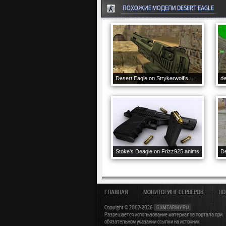
ПОХОЖИЕ МОДЕЛИ DESERT EAGLE
Desert Eagle on Strykerwolf's GO anims
de
Stoke's Deagle on Frizz925 anims
De
ГЛАВНАЯ
МОНИТОРИНГ СЕРВЕРОВ
НО
Copyright © 2007-2026
GAMEARMY.RU
Разрешается использование материалов портала при
обязательном указании ссылки на источник