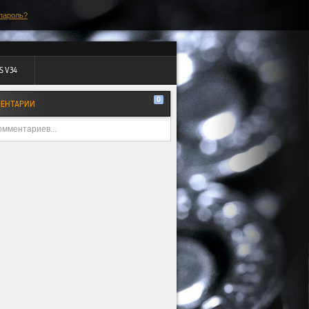
пароль?
S V34
0
ЕНТАРИИ
омментариев...