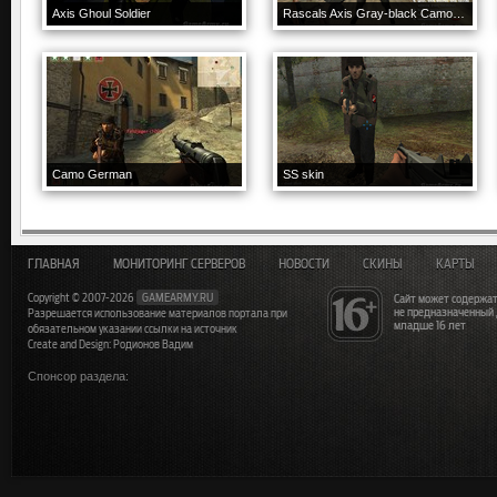
Axis Ghoul Soldier
Rascals Axis Gray-black Camo Soldier
Camo German
SS skin
ГЛАВНАЯ
МОНИТОРИНГ СЕРВЕРОВ
НОВОСТИ
СКИНЫ
КАРТЫ
Copyright © 2007-2026
GAMEARMY.RU
Сайт может содержат
не предназначенный
Разрешается использование материалов портала при
младше 16 лет
обязательном указании ссылки на источник
Create and Design: Родионов Вадим
Спонсор раздела: