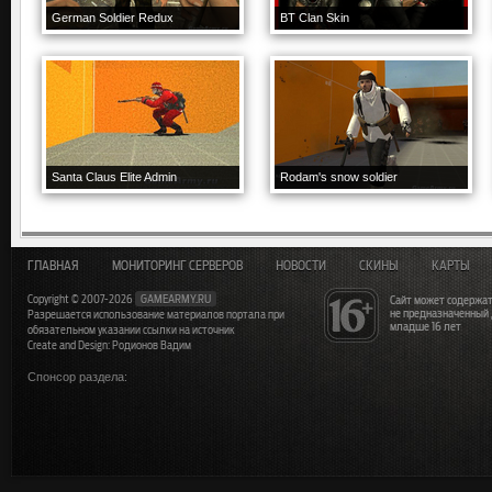
German Soldier Redux
BT Clan Skin
Santa Claus Elite Admin
Rodam's snow soldier
ГЛАВНАЯ
МОНИТОРИНГ СЕРВЕРОВ
НОВОСТИ
СКИНЫ
КАРТЫ
Copyright © 2007-2026
GAMEARMY.RU
Сайт может содержат
не предназначенный
Разрешается использование материалов портала при
младше 16 лет
обязательном указании ссылки на источник
Create and Design: Родионов Вадим
Спонсор раздела: