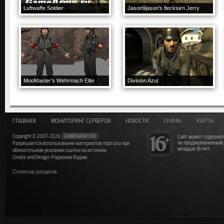
Luftwaffe Soldier
Jason9jason's flecktarn Jerry
MooMaster's Wehrmach Elite
Division Azul
ГЛАВНАЯ
МОНИТОРИНГ СЕРВЕРОВ
НОВОСТИ
СКИНЫ
КАРТЫ
Copyright © 2007-2026
GAMEARMY.RU
Сайт может содержат
не предназначенный
Разрешается использование материалов портала при
младше 16 лет
обязательном указании ссылки на источник
Create and Design: Родионов Вадим
Спонсор раздела: