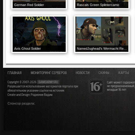
German Red Soldier
Rascals Green Splintercamo
Axis Ghoul Soldier
NamedJughead's Wermacht Reskin V.2
ГЛАВНАЯ
МОНИТОРИНГ СЕРВЕРОВ
НОВОСТИ
СКИНЫ
КАРТЫ
Copyright © 2007-2026
GAMEARMY.RU
Сайт может содержат
не предназначенный
Разрешается использование материалов портала при
младше 16 лет
обязательном указании ссылки на источник
Create and Design: Родионов Вадим
Спонсор раздела: