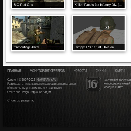
BIG Red One
KnifeInFace's 1st Infantry Div. (Big Red One)
Camouflage Allied
Gimpy117's 1st Inf. Division
ГЛАВНАЯ
МОНИТОРИНГ СЕРВЕРОВ
НОВОСТИ
СКИНЫ
КАРТЫ
Copyright © 2007-2026
GAMEARMY.RU
Сайт может содержат
не предназначенный
Разрешается использование материалов портала при
младше 16 лет
обязательном указании ссылки на источник
Create and Design: Родионов Вадим
Спонсор раздела: