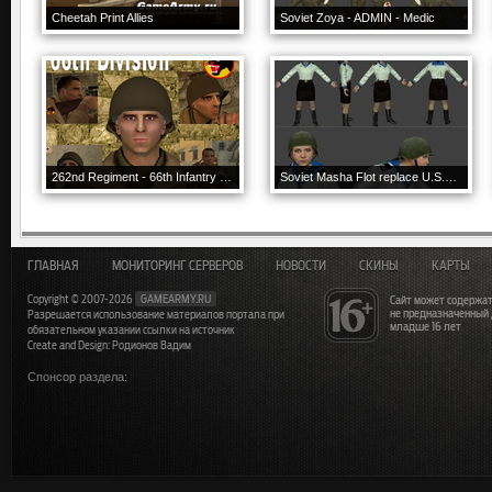
Cheetah Print Allies
Soviet Zoya - ADMIN - Medic
262nd Regiment - 66th Infantry Division
Soviet Masha Flot replace U.S.Sniper
ГЛАВНАЯ
МОНИТОРИНГ СЕРВЕРОВ
НОВОСТИ
СКИНЫ
КАРТЫ
Copyright © 2007-2026
GAMEARMY.RU
Сайт может содержат
не предназначенный
Разрешается использование материалов портала при
младше 16 лет
обязательном указании ссылки на источник
Create and Design: Родионов Вадим
Спонсор раздела: