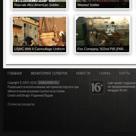
Rascals Afro-American Soldier V.1 + Hands
Wasted Soldier
USMC WW II Camouflage Uniform
Fox Company, 502nd PIR [PART 01]
ГЛАВНАЯ
МОНИТОРИНГ СЕРВЕРОВ
НОВОСТИ
СКИНЫ
КАРТЫ
Copyright © 2007-2026
GAMEARMY.RU
Сайт может содержат
не предназначенный
Разрешается использование материалов портала при
младше 16 лет
обязательном указании ссылки на источник
Create and Design: Родионов Вадим
Спонсор раздела: