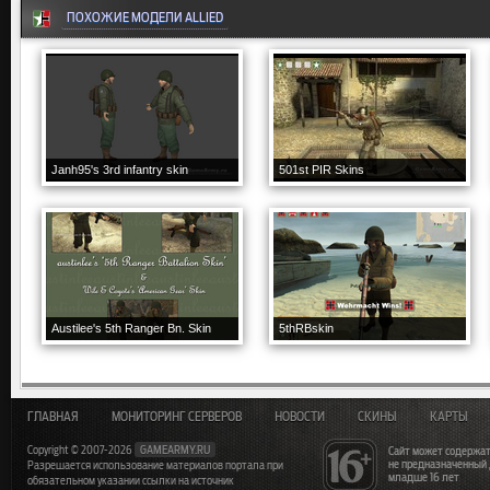
ПОХОЖИЕ МОДЕЛИ ALLIED
Janh95's 3rd infantry skin
501st PIR Skins
Austilee's 5th Ranger Bn. Skin
5thRBskin
ГЛАВНАЯ
МОНИТОРИНГ СЕРВЕРОВ
НОВОСТИ
СКИНЫ
КАРТЫ
Copyright © 2007-2026
GAMEARMY.RU
Сайт может содержат
не предназначенный
Разрешается использование материалов портала при
младше 16 лет
обязательном указании ссылки на источник