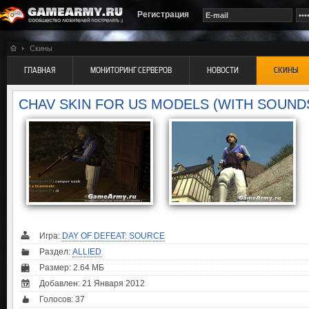
Регистрация
Скины
ГЛАВНАЯ
МОНИТОРИНГ СЕРВЕРОВ
НОВОСТИ
СКИНЫ
CHAV SKIN FOR US MODELS (WITH SOUND
Игра:
DAY OF DEFEAT: SOURCE
Раздел:
ALLIED
Размер: 2.64 МБ
Добавлен: 21 Января 2012
Голосов:
37