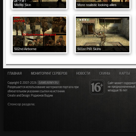
Misfits Skin
More realistic looking allies
502nd Airborne
501st PIR Skins
ГЛАВНАЯ
МОНИТОРИНГ СЕРВЕРОВ
НОВОСТИ
СКИНЫ
КАРТЫ
Copyright © 2007-2026
GAMEARMY.RU
Сайт может содержат
не предназначенный
Разрешается использование материалов портала при
младше 16 лет
обязательном указании ссылки на источник
Create and Design: Родионов Вадим
Спонсор раздела: