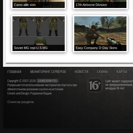
Camo allie skin
17th Airborne Division
Soviet MG repl.U.S.MG
Easy Company D-Day Skins
ГЛАВНАЯ
МОНИТОРИНГ СЕРВЕРОВ
НОВОСТИ
СКИНЫ
КАРТЫ
Copyright © 2007-2026
GAMEARMY.RU
Сайт может содержат
не предназначенный
Разрешается использование материалов портала при
младше 16 лет
обязательном указании ссылки на источник
Create and Design: Родионов Вадим
Спонсор раздела: